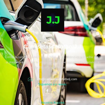
CamisetasdefutbolJ.J
Compra camisetas de Fútbol, NBA, NFL, chandals y mucho más
al mejor precio, con la mejor atención personalizada y envíos a
toda España e internacional.
info@camisetasdefutbolj.com
Síguenos en redes:
Asuntos legales