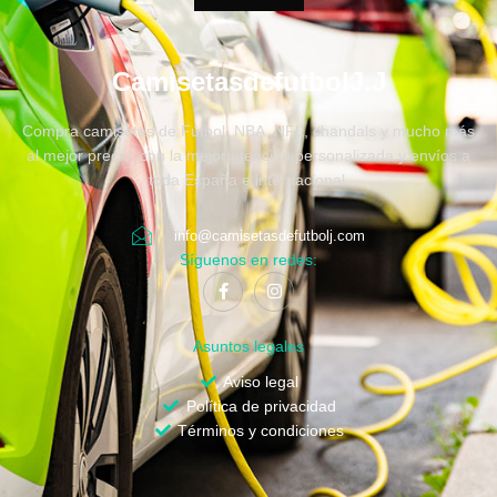
CamisetasdefutbolJ.J
Compra camisetas de Fútbol, NBA, NFL, chandals y mucho más
al mejor precio, con la mejor atención personalizada y envíos a
toda España e internacional.
info@camisetasdefutbolj.com
Síguenos en redes:
Asuntos legales
Aviso legal
Política de privacidad
Términos y condiciones