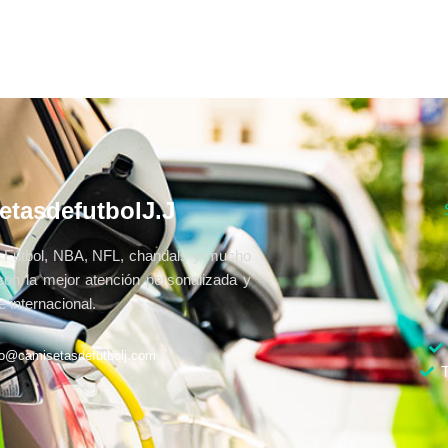
etasdefutbolJ.J
Fútbol, NBA, NFL, chandals y mucho
con la mejor atención personalizada y
 internacional.
fo@camisetasdefutbolj.com
T