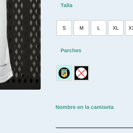
Talla
S
M
L
XL
X
Parches
Nombre en la camiseta