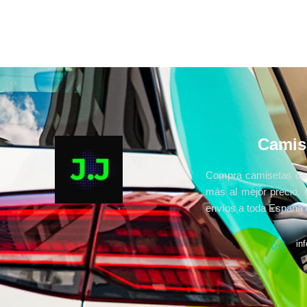
Camis
Compra camisetas de 
más al mejor precio, 
envíos a toda España e
in