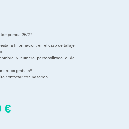
n temporada 26/27
 pestaña Información, en el caso de tallaje
o.
 nombre y número personalizado o de
ero es gratuita!!!
to contactar con nosotros.
0
€