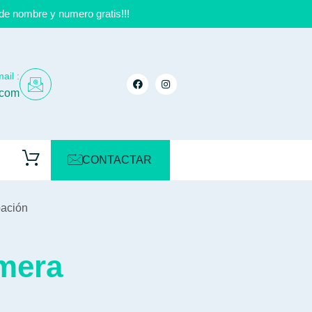
de nombre y numero gratis!!!
ail :
.com
CONTACTAR
pación
imera