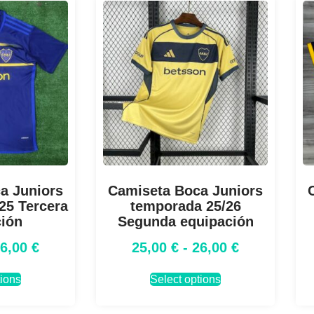
a Juniors
Camiseta Boca Juniors
25 Tercera
temporada 25/26
ción
Segunda equipación
26,00
€
25,00
€
-
26,00
€
tions
Select options