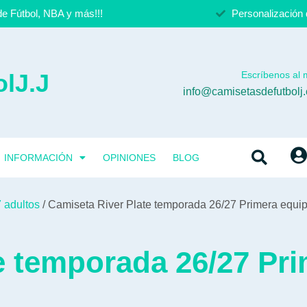
e Fútbol, NBA y más!!!
Personalización 
lJ.J
Escríbenos al m
info@camisetasdefutbolj
INFORMACIÓN
OPINIONES
BLOG
 adultos
/ Camiseta River Plate temporada 26/27 Primera equi
e temporada 26/27 Pr