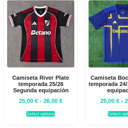
Camiseta River Plate
Camiseta Boc
temporada 25/26
temporada 24/
Segunda equipación
equipa
25,00
€
-
26,00
€
25,00
€
-
Select options
Select op