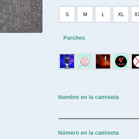
S
M
L
XL
X
Parches
Nombre en la camiseta
Número en la camiseta