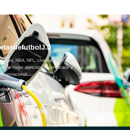
etasdefutbolJ.J
Fútbol, NBA, NFL, chandals y mucho
con la mejor atención personalizada y
 internacional.
fo@camisetasdefutbolj.com
T