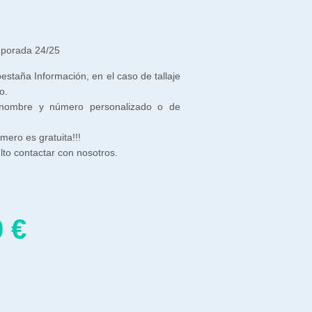
mporada 24/25
 pestaña Información, en el caso de tallaje
o.
 nombre y número personalizado o de
ero es gratuita!!!
to contactar con nosotros.
0
€