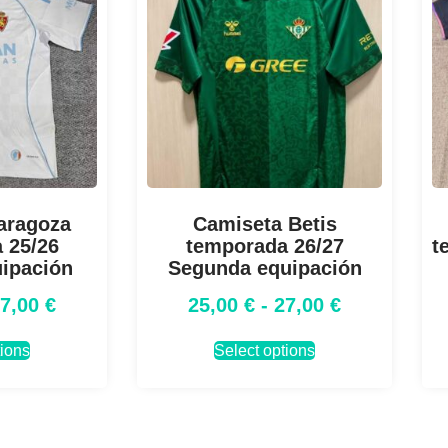
aragoza
Camiseta Betis
 25/26
temporada 26/27
t
uipación
Segunda equipación
27,00
€
25,00
€
-
27,00
€
tions
Select options