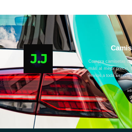
Camis
Compra camisetas de 
más al mejor precio, 
envíos a toda España e
in