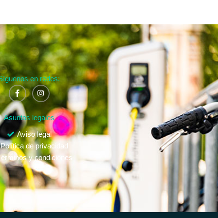
Síguenos en redes:
Asuntos legales
Aviso legal
Política de privacidad
érminos y condiciones