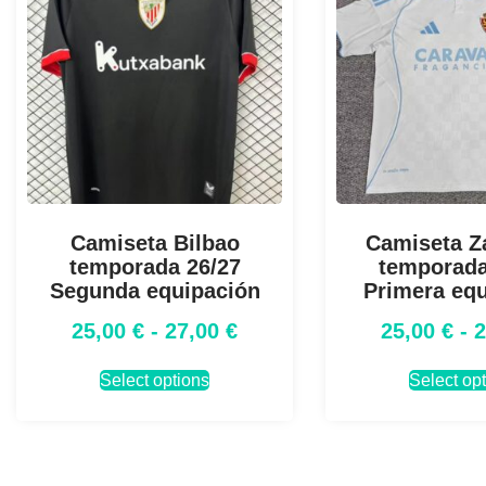
Camiseta Bilbao
Camiseta Z
temporada 26/27
temporada
Segunda equipación
Primera eq
25,00
€
-
27,00
€
25,00
€
-
Select options
Select op