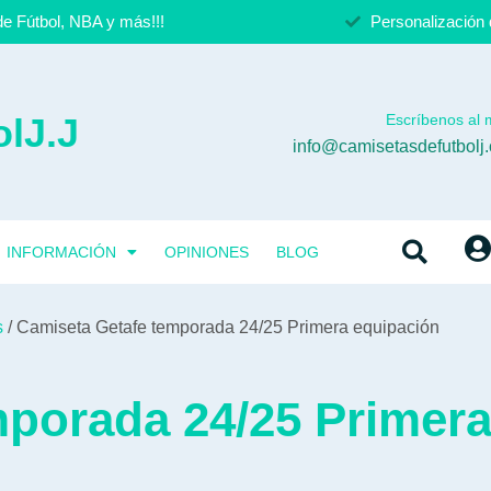
e Fútbol, NBA y más!!!
Personalización 
lJ.J
Escríbenos al m
info@camisetasdefutbolj
INFORMACIÓN
OPINIONES
BLOG
s
/ Camiseta Getafe temporada 24/25 Primera equipación
mporada 24/25 Primera