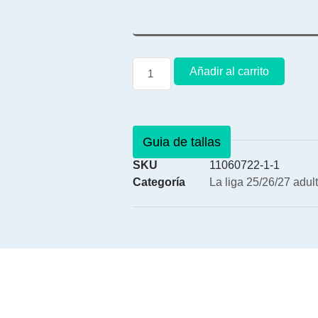
Añadir al carrito
Guia de tallas
SKU
11060722-1-1
Categoría
La liga 25/26/27 adul