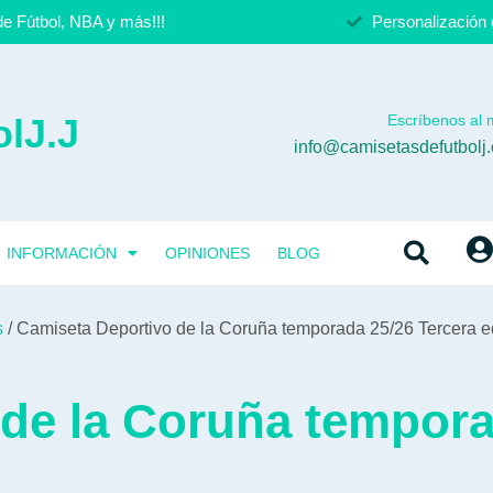
e Fútbol, NBA y más!!!
Personalización 
lJ.J
Escríbenos al m
info@camisetasdefutbolj
INFORMACIÓN
OPINIONES
BLOG
s
/ Camiseta Deportivo de la Coruña temporada 25/26 Tercera 
de la Coruña tempora