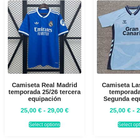
Camiseta Real Madrid
Camiseta La
temporada 25/26 tercera
temporada
equipación
Segunda eq
25,00
€
-
29,00
€
25,00
€
-
Select options
Select op