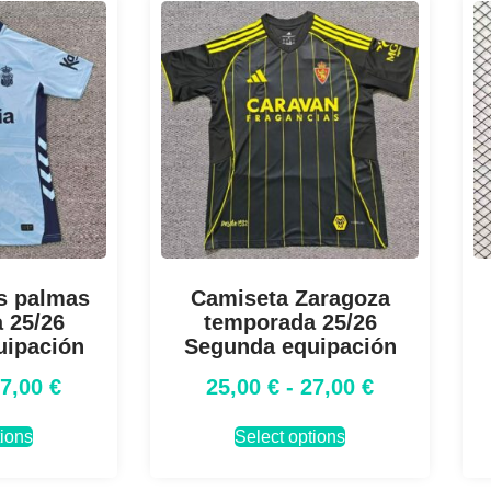
s palmas
Camiseta Zaragoza
 25/26
temporada 25/26
uipación
Segunda equipación
27,00
€
25,00
€
-
27,00
€
tions
Select options