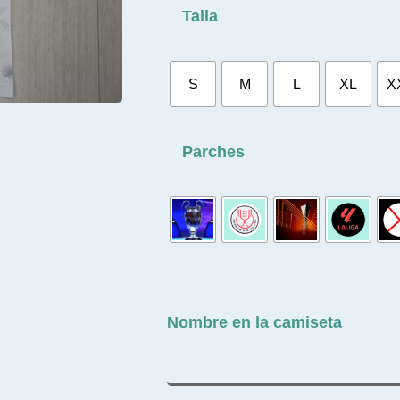
Talla
S
M
L
XL
X
Parches
Nombre en la camiseta