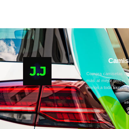
Camis
Compra camisetas de 
más al mejor precio, 
envíos a toda España e
in