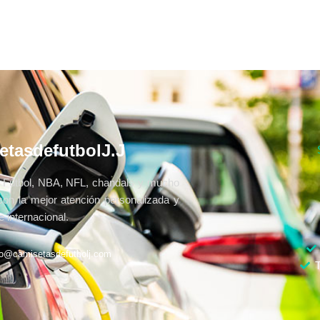
etasdefutbolJ.J
Fútbol, NBA, NFL, chandals y mucho
con la mejor atención personalizada y
 internacional.
fo@camisetasdefutbolj.com
T