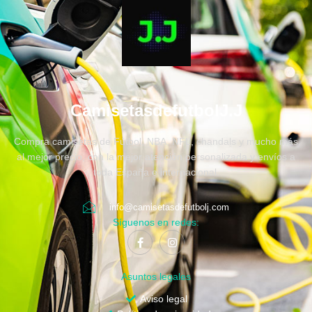
CamisetasdefutbolJ.J
Compra camisetas de Fútbol, NBA, NFL, chandals y mucho más
al mejor precio, con la mejor atención personalizada y envíos a
toda España e internacional.
info@camisetasdefutbolj.com
Síguenos en redes:
Asuntos legales
Aviso legal