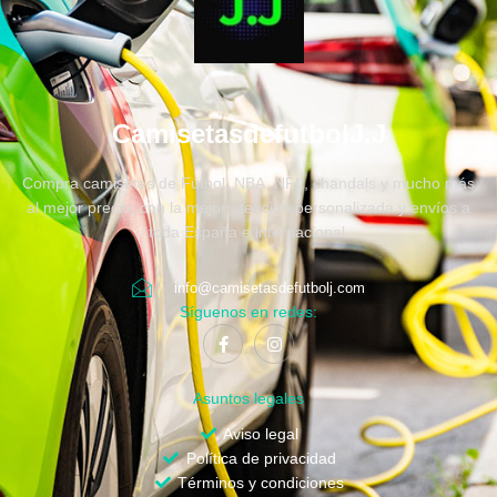
CamisetasdefutbolJ.J
Compra camisetas de Fútbol, NBA, NFL, chandals y mucho más
al mejor precio, con la mejor atención personalizada y envíos a
toda España e internacional.
info@camisetasdefutbolj.com
Síguenos en redes:
Asuntos legales
Aviso legal
Política de privacidad
Términos y condiciones