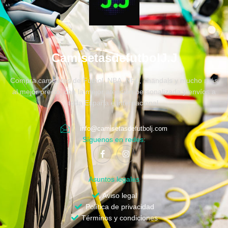
CamisetasdefutbolJ.J
Compra camisetas de Fútbol, NBA, NFL, chandals y mucho más
al mejor precio, con la mejor atención personalizada y envíos a
toda España e internacional.
info@camisetasdefutbolj.com
Síguenos en redes:
Asuntos legales
Aviso legal
Política de privacidad
Términos y condiciones