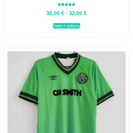
Valorado
30,00
€
-
32,00
€
con
5.00
de 5
Select options