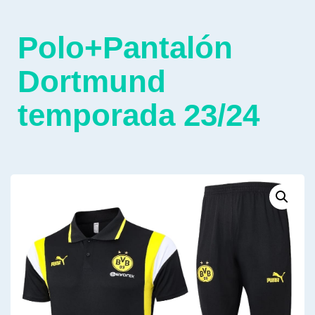
Polo+Pantalón
Dortmund
temporada 23/24