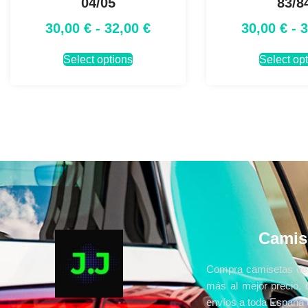
04/05
83/8
30,00
€
-
32,00
€
30,00
€
-
Select options
Select op
Camis
Compra camisetas de 
más al mejor precio, 
envíos a toda España e