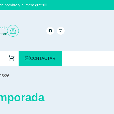
de nombre y numero gratis!!!
ail :
.com
CONTACTAR
25/26
emporada