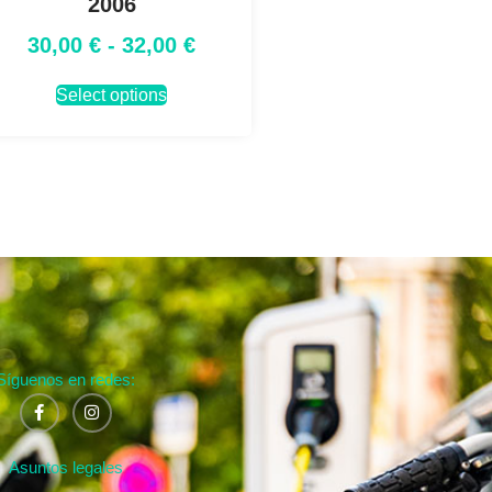
2006
30,00
€
-
32,00
€
Select options
Síguenos en redes:
Asuntos legales