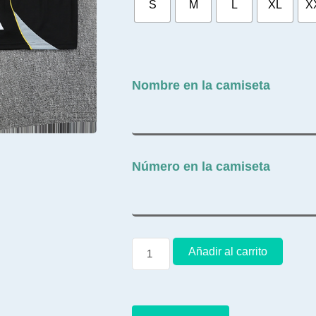
S
M
L
XL
X
Nombre en la camiseta
Número en la camiseta
Añadir al carrito