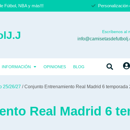
e Fútbol, NBA y más!!!
Personalización 
lJ.J
Escríbenos al m
info@camisetasdefutbolj
INFORMACIÓN
OPINIONES
BLOG
o 25/26/27
/ Conjunto Entrenamiento Real Madrid 6 temporada 
ento Real Madrid 6 t