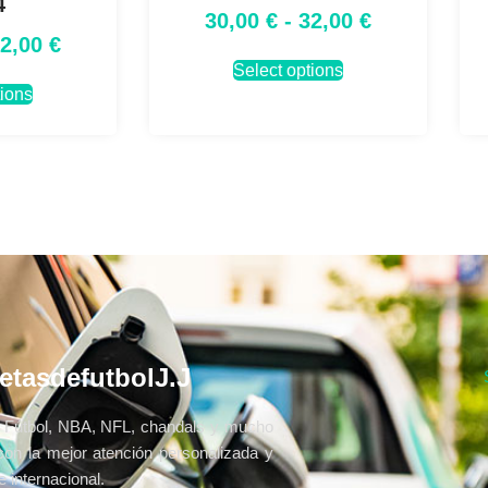
4
30,00
€
-
32,00
€
32,00
€
Select options
tions
etasdefutbolJ.J
Fútbol, NBA, NFL, chandals y mucho
con la mejor atención personalizada y
 internacional.