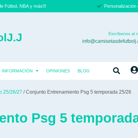
e Fútbol, NBA y más!!!
Personalización 
lJ.J
Escríbenos al m
info@camisetasdefutbolj
INFORMACIÓN
OPINIONES
BLOG
o 25/26/27
/ Conjunto Entrenamiento Psg 5 temporada 25/26
ento Psg 5 temporada