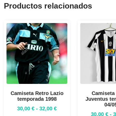
Productos relacionados
Camiseta Retro Lazio
Camiseta
temporada 1998
Juventus t
04/0
30,00
€
-
32,00
€
30,00
€
-