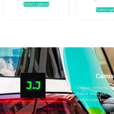
Select options
Select op
Camis
Compra camisetas de 
más al mejor precio, 
envíos a toda España e
in