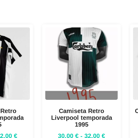
 Retro
Camiseta Retro
C
emporada
Liverpool temporada
5
1995
32,00
€
30,00
€
-
32,00
€