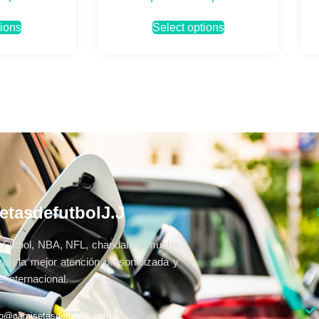
tions
Select options
etasdefutbolJ.J
Fútbol, NBA, NFL, chandals y mucho
con la mejor atención personalizada y
 internacional.
fo@camisetasdefutbolj.com