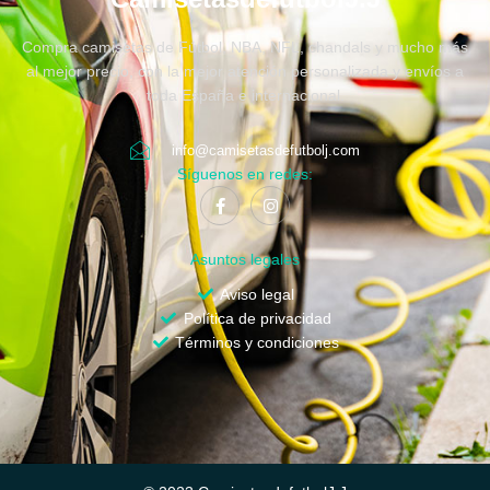
Compra camisetas de Fútbol, NBA, NFL, chandals y mucho más
al mejor precio, con la mejor atención personalizada y envíos a
toda España e internacional.
info@camisetasdefutbolj.com
Síguenos en redes:
Asuntos legales
Aviso legal
Política de privacidad
Términos y condiciones