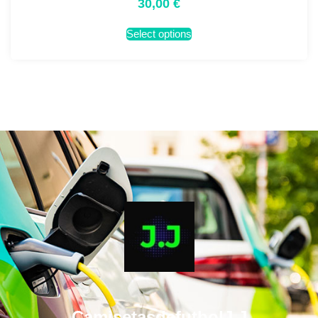
30,00
€
Select options
CamisetasdefutbolJ.J