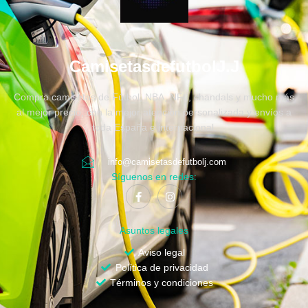
CamisetasdefutbolJ.J
Compra camisetas de Fútbol, NBA, NFL, chandals y mucho más
al mejor precio, con la mejor atención personalizada y envíos a
toda España e internacional.
info@camisetasdefutbolj.com
Síguenos en redes:
Asuntos legales
Aviso legal
Política de privacidad
Términos y condiciones