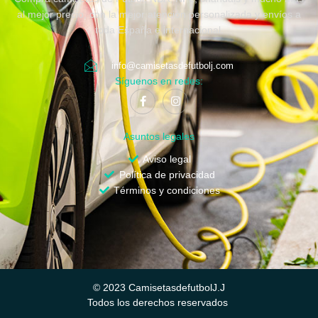
al mejor precio, con la mejor atención personalizada y envíos a
toda España e internacional.
info@camisetasdefutbolj.com
Síguenos en redes:
Asuntos legales
Aviso legal
Política de privacidad
Términos y condiciones
© 2023 CamisetasdefutbolJ.J
Todos los derechos reservados