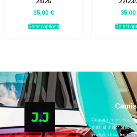
24/25
22/23/
35,00
€
35,0
Select options
Select op
Camis
Compra camisetas de 
más al mejor precio, 
envíos a toda España e