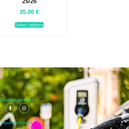
25/26
35,00
€
Select options
Síguenos en redes:
Asuntos legales