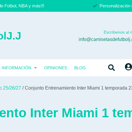
e Fútbol, NBA y más!!!
Personalización 
lJ.J
Escríbenos al m
info@camisetasdefutbolj
INFORMACIÓN
OPINIONES
BLOG
o 25/26/27
/ Conjunto Entrenamiento Inter Miami 1 temporada 2
ento Inter Miami 1 t