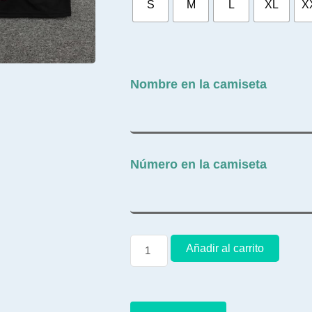
S
M
L
XL
X
Nombre en la camiseta
Número en la camiseta
Añadir al carrito