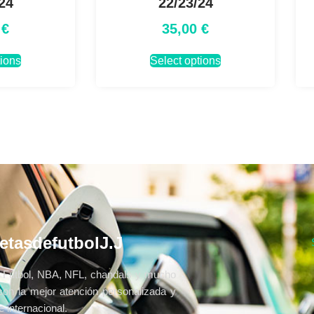
24
22/23/24
0
€
35,00
€
tions
Select options
etasdefutbolJ.J
Fútbol, NBA, NFL, chandals y mucho
con la mejor atención personalizada y
 internacional.