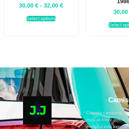
198
30,00
€
-
32,00
€
30,0
Select options
Select op
Camis
Compra camisetas de 
más al mejor precio, 
envíos a toda España e