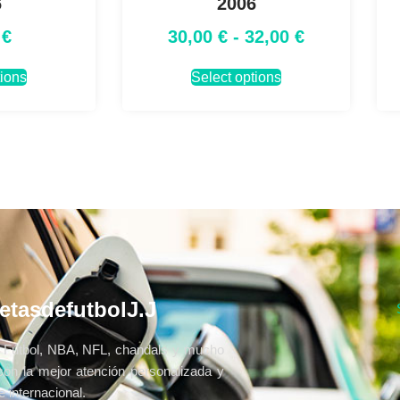
6
2006
0
€
30,00
€
-
32,00
€
tions
Select options
etasdefutbolJ.J
Fútbol, NBA, NFL, chandals y mucho
con la mejor atención personalizada y
 internacional.