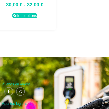
30,00
€
-
32,00
€
Select options
Síguenos en redes:
Asuntos legales