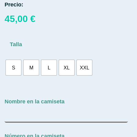
Precio:
45,00
€
Talla
S
M
L
XL
XXL
Nombre en la camiseta
Número en la camiseta