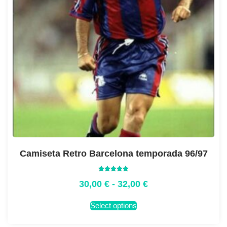
Camiseta Retro Barcelona temporada 96/97
Valorado
30,00
€
-
32,00
€
con
5.00
de 5
Select options