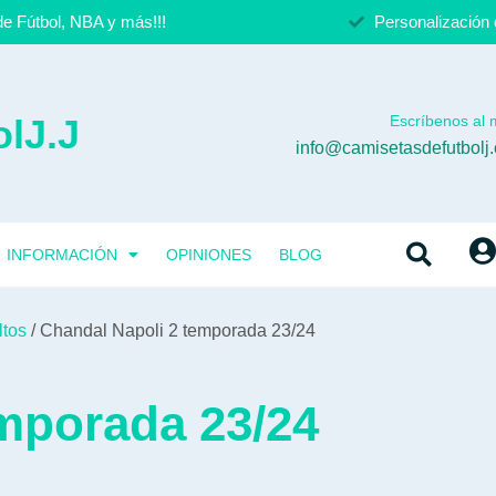
e Fútbol, NBA y más!!!
Personalización 
lJ.J
Escríbenos al m
info@camisetasdefutbolj
INFORMACIÓN
OPINIONES
BLOG
ltos
/ Chandal Napoli 2 temporada 23/24
mporada 23/24