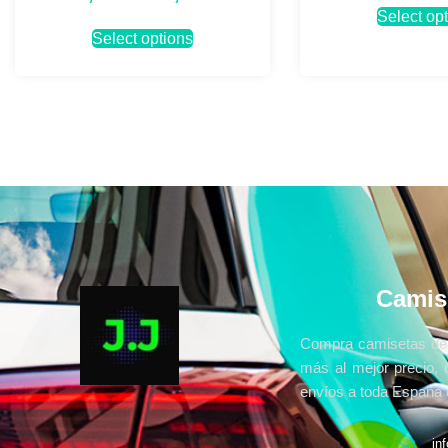
Select op
Select options
Camis
Compra camisetas de 
más al mejor precio, 
envíos a toda España e
in