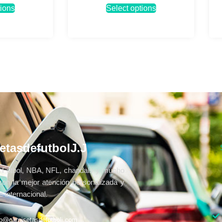
tions
Select options
etasdefutbolJ.J
Fútbol, NBA, NFL, chandals y mucho
con la mejor atención personalizada y
 internacional.
fo@camisetasdefutbolj.com