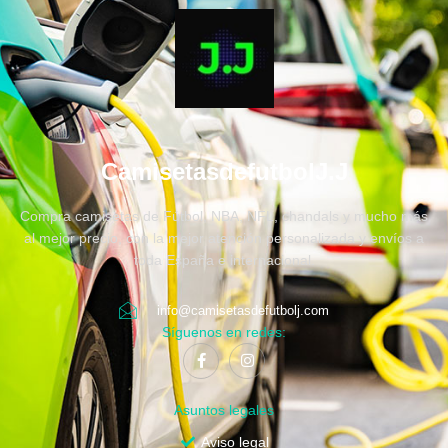
CamisetasdefutbolJ.J
Compra camisetas de Fútbol, NBA, NFL, chandals y mucho más
al mejor precio, con la mejor atención personalizada y envíos a
toda España e internacional.
info@camisetasdefutbolj.com
Síguenos en redes:
Asuntos legales
Aviso legal