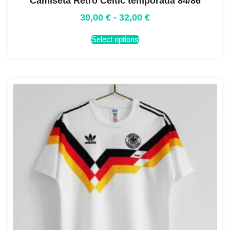
Camiseta Retro Celtic temporada 84/86
30,00
€
-
32,00
€
Select options