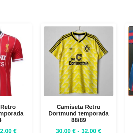
 Retro
Camiseta Retro
emporada
Dortmund temporada
4
88/89
32,00
€
30,00
€
-
32,00
€