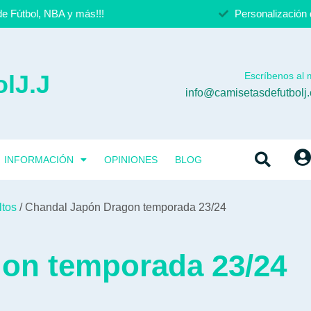
e Fútbol, NBA y más!!!
Personalización 
lJ.J
Escríbenos al m
info@camisetasdefutbolj
INFORMACIÓN
OPINIONES
BLOG
ltos
/ Chandal Japón Dragon temporada 23/24
on temporada 23/24