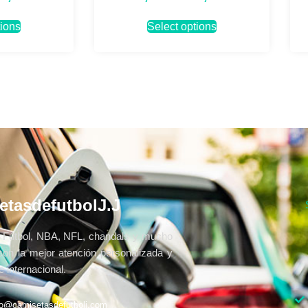
tions
Select options
etasdefutbolJ.J
Fútbol, NBA, NFL, chandals y mucho
con la mejor atención personalizada y
 internacional.
fo@camisetasdefutbolj.com