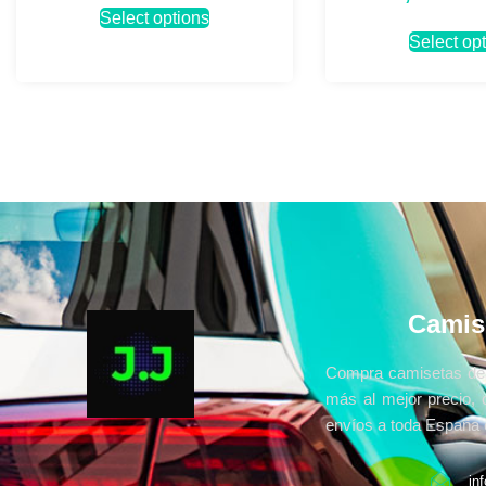
Select options
Select op
Camis
Compra camisetas de 
más al mejor precio, 
envíos a toda España e
in