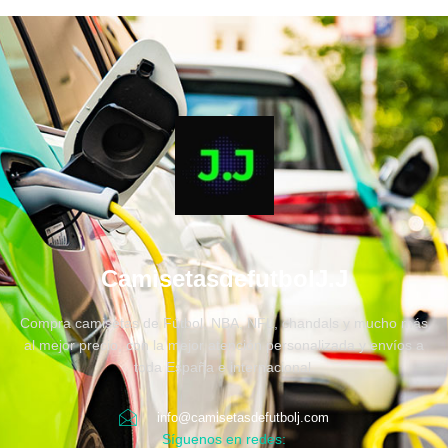
CamisetasdefutbolJ.J
Compra camisetas de Fútbol, NBA, NFL, chandals y mucho más
al mejor precio, con la mejor atención personalizada y envíos a
toda España e internacional.
info@camisetasdefutbolj.com
Síguenos en redes: