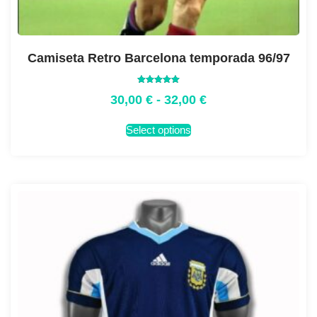
Camiseta Retro Barcelona temporada 96/97
Valorado
30,00
€
-
32,00
€
con
5.00
de 5
Select options