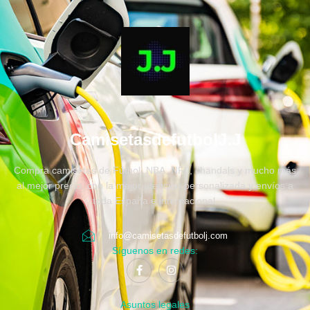
CamisetasdefutbolJ.J
Compra camisetas de Fútbol, NBA, NFL, chandals y mucho más
al mejor precio, con la mejor atención personalizada y envíos a
toda España e internacional.
info@camisetasdefutbolj.com
Síguenos en redes:
Asuntos legales