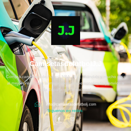
CamisetasdefutbolJ.J
Compra camisetas de Fútbol, NBA, NFL, chandals y mucho más
al mejor precio, con la mejor atención personalizada y envíos a
toda España e internacional.
info@camisetasdefutbolj.com
Síguenos en redes: