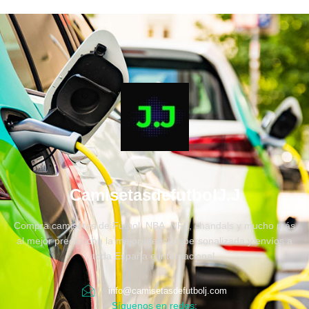
CamisetasdefutbolJ.J
Compra camisetas de Fútbol, NBA, NFL, chandals y mucho más
al mejor precio, con la mejor atención personalizada y envíos a
toda España e internacional.
info@camisetasdefutbolj.com
Síguenos en redes: