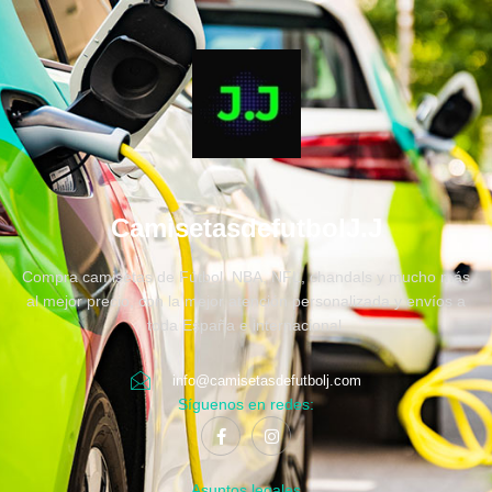
CamisetasdefutbolJ.J
Compra camisetas de Fútbol, NBA, NFL, chandals y mucho más
al mejor precio, con la mejor atención personalizada y envíos a
toda España e internacional.
info@camisetasdefutbolj.com
Síguenos en redes:
Asuntos legales