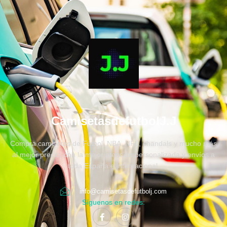
CamisetasdefutbolJ.J
Compra camisetas de Fútbol, NBA, NFL, chandals y mucho más
al mejor precio, con la mejor atención personalizada y envíos a
toda España e internacional.
info@camisetasdefutbolj.com
Síguenos en redes: