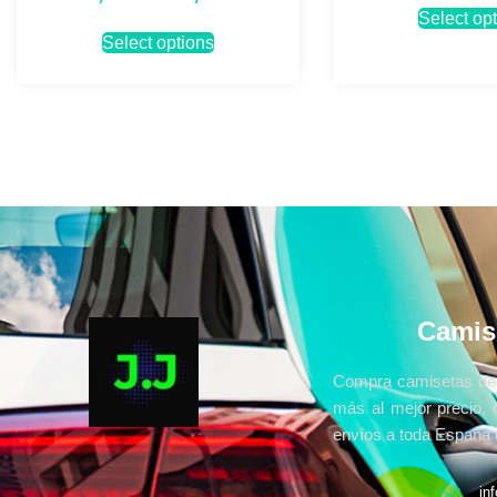
Select op
Select options
Camis
Compra camisetas de 
más al mejor precio, 
envíos a toda España e
in