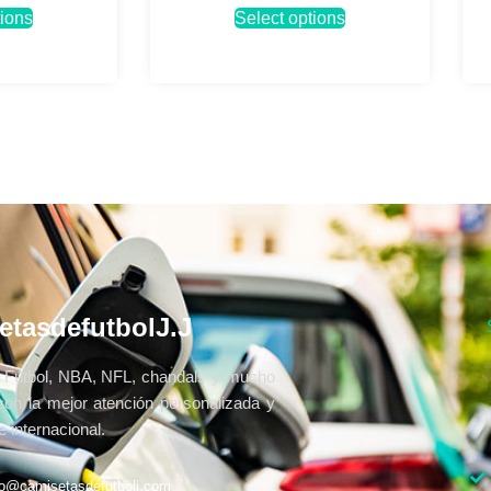
tions
Select options
etasdefutbolJ.J
Fútbol, NBA, NFL, chandals y mucho
con la mejor atención personalizada y
 internacional.
fo@camisetasdefutbolj.com