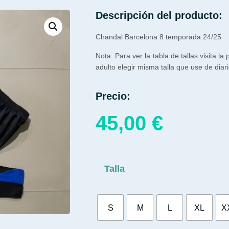
Descripción del producto:
Chandal Barcelona 8 temporada 24/25
Nota: Para ver la tabla de tallas visita la
adulto elegir misma talla que use de diari
Precio:
45,00
€
Talla
S
M
L
XL
X