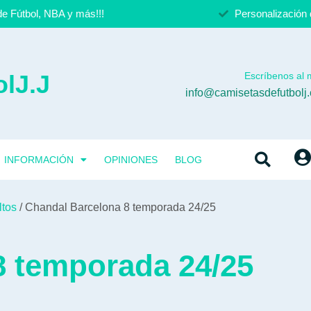
e Fútbol, NBA y más!!!
Personalización 
lJ.J
Escríbenos al m
info@camisetasdefutbolj
INFORMACIÓN
OPINIONES
BLOG
ltos
/ Chandal Barcelona 8 temporada 24/25
8 temporada 24/25