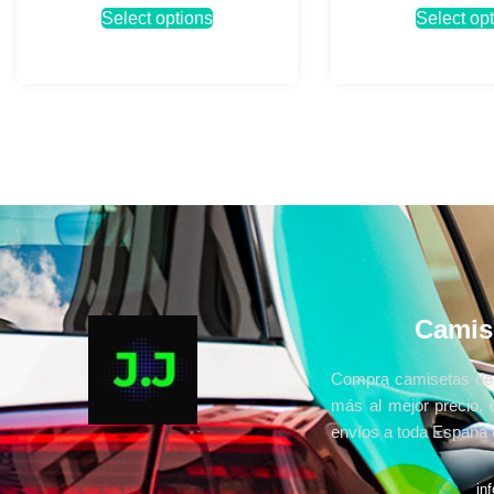
Select options
Select op
Camis
Compra camisetas de 
más al mejor precio, 
envíos a toda España e
in