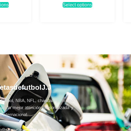
tions
Select options
etasdefutbolJ.J
Fútbol, NBA, NFL, chandals y mucho
con la mejor atención personalizada y
 internacional.
fo@camisetasdefutbolj.com