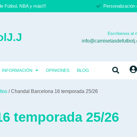
e Fútbol, NBA y más!!!
Personalización 
lJ.J
Escríbenos al m
info@camisetasdefutbolj
INFORMACIÓN
OPINIONES
BLOG
ltos
/ Chandal Barcelona 16 temporada 25/26
16 temporada 25/26