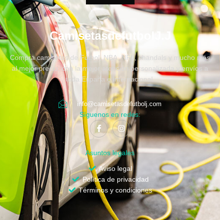
CamisetasdefutbolJ.J
Compra camisetas de Fútbol, NBA, NFL, chandals y mucho más
al mejor precio, con la mejor atención personalizada y envíos a
toda España e internacional.
info@camisetasdefutbolj.com
Síguenos en redes:
Asuntos legales
Aviso legal
Política de privacidad
Términos y condiciones