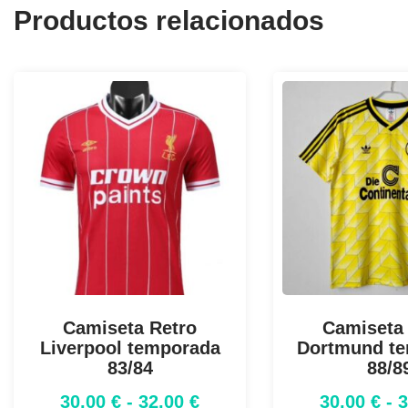
Productos relacionados
Camiseta Retro
Camiseta
Liverpool temporada
Dortmund t
83/84
88/8
30,00
€
-
32,00
€
30,00
€
-