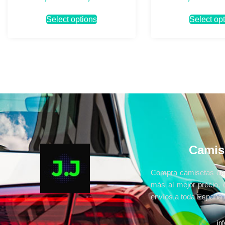
Select options
Select op
Camis
Compra camisetas de 
más al mejor precio, 
envíos a toda España e
in