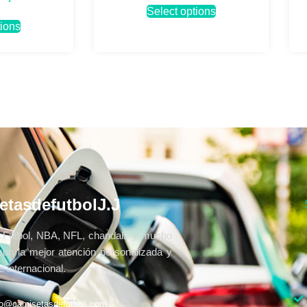
Select options
tions
etasdefutbolJ.J
Fútbol, NBA, NFL, chandals y mucho
con la mejor atención personalizada y
 internacional.
fo@camisetasdefutbolj.com