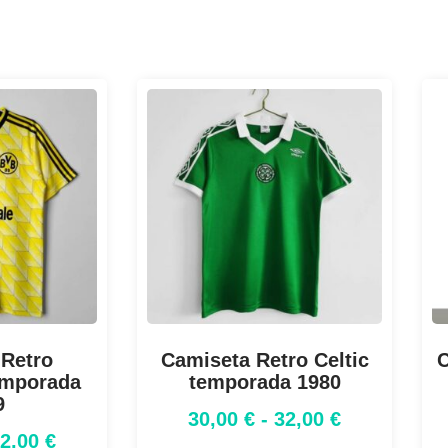
 Retro
Camiseta Retro Celtic
C
emporada
temporada 1980
9
30,00
€
-
32,00
€
32,00
€