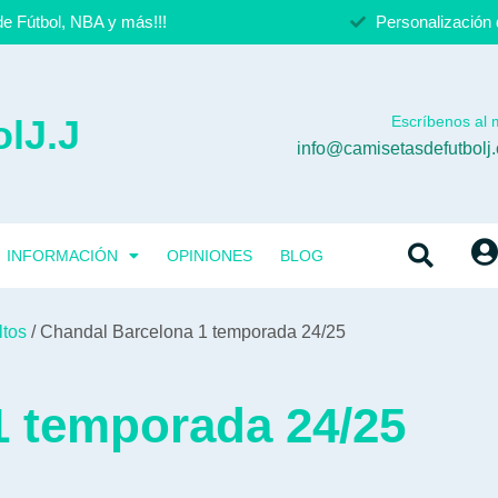
e Fútbol, NBA y más!!!
Personalización 
lJ.J
Escríbenos al m
info@camisetasdefutbolj
INFORMACIÓN
OPINIONES
BLOG
ltos
/ Chandal Barcelona 1 temporada 24/25
1 temporada 24/25