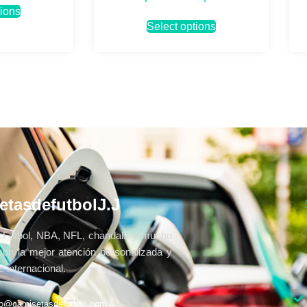
tions
Select options
etasdefutbolJ.J
Fútbol, NBA, NFL, chandals y mucho
con la mejor atención personalizada y
 internacional.
fo@camisetasdefutbolj.com