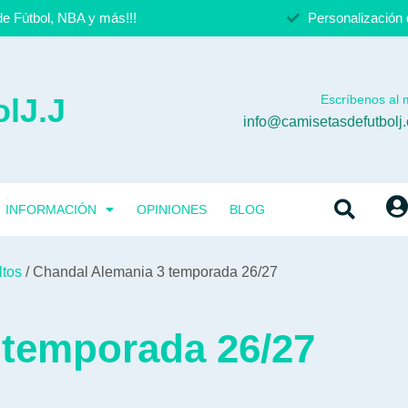
e Fútbol, NBA y más!!!
Personalización 
lJ.J
Escríbenos al m
info@camisetasdefutbolj
INFORMACIÓN
OPINIONES
BLOG
ltos
/ Chandal Alemania 3 temporada 26/27
 temporada 26/27