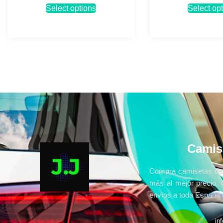
Select options
Select op
Camis
Compra camisetas de 
más al mejor precio, 
envíos a toda España e
in