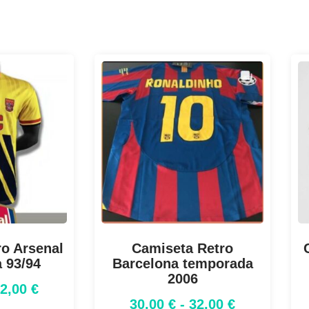
o Arsenal
Camiseta Retro
 93/94
Barcelona temporada
2006
32,00
€
30,00
€
-
32,00
€