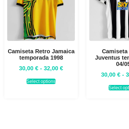
Camiseta Retro Jamaica
Camiseta
temporada 1998
Juventus t
04/0
30,00
€
-
32,00
€
30,00
€
-
Select options
Select op