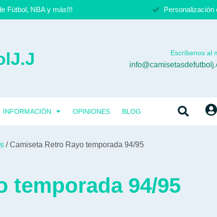
e Fútbol, NBA y más!!!
Personalización 
lJ.J
Escríbenos al m
info@camisetasdefutbolj
INFORMACIÓN
OPINIONES
BLOG
os
/ Camiseta Retro Rayo temporada 94/95
o temporada 94/95