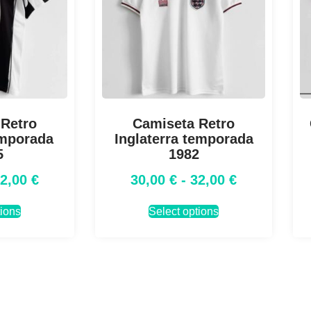
 Retro
Camiseta Retro
emporada
Inglaterra temporada
5
1982
32,00
€
30,00
€
-
32,00
€
tions
Select options