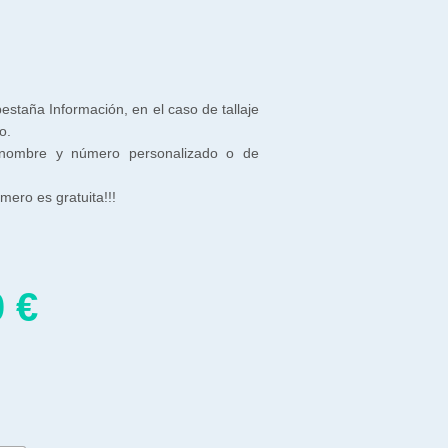
 pestaña Información, en el caso de tallaje
o.
 nombre y número personalizado o de
ero es gratuita!!!
0
€