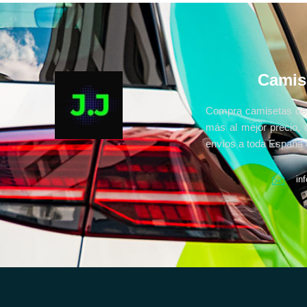
Camis
Compra camisetas de 
más al mejor precio, 
envíos a toda España e
in