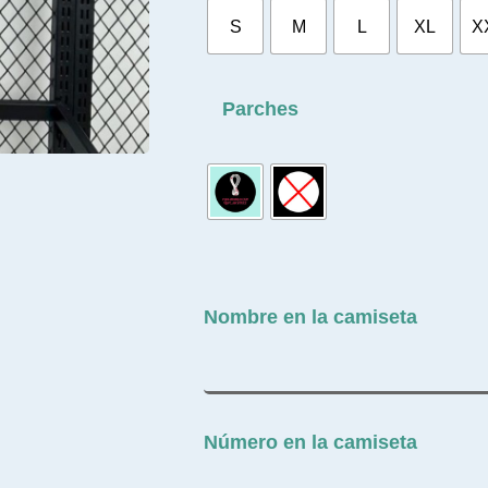
S
M
L
XL
X
Parches
Nombre en la camiseta
Número en la camiseta