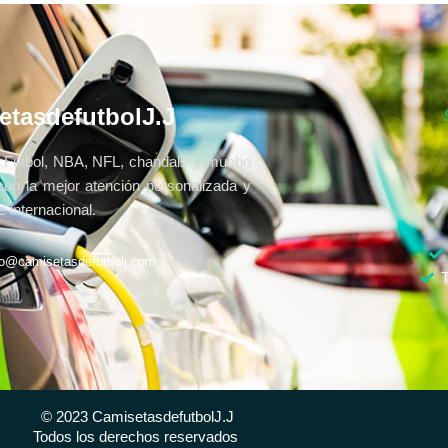
etasdefutbolJ.J
Fútbol, NBA, NFL, chandals y mucho
con la mejor atención personalizada y
 internacional.
fo@camisetasdefutbolj.com
T
© 2023 CamisetasdefutbolJ.J
Todos los derechos reservados