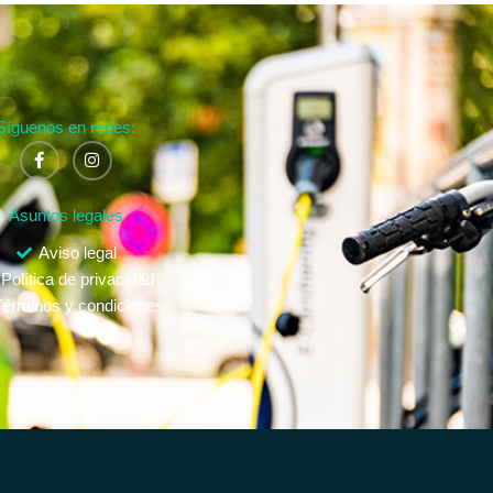
Síguenos en redes:
Asuntos legales
Aviso legal
Política de privacidad
érminos y condiciones