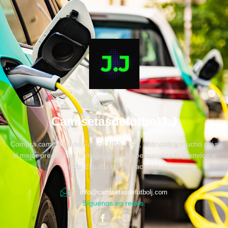
CamisetasdefutbolJ.J
Compra camisetas de Fútbol, NBA, NFL, chandals y mucho más
al mejor precio, con la mejor atención personalizada y envíos a
toda España e internacional.
info@camisetasdefutbolj.com
Síguenos en redes: