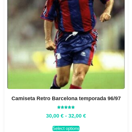
Camiseta Retro Barcelona temporada 96/97
Valorado
30,00
€
-
32,00
€
con
5.00
de 5
Select options