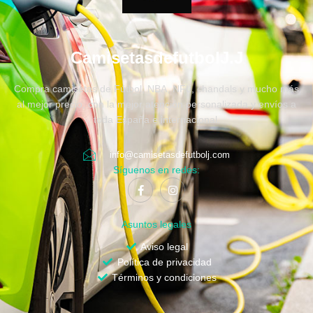
CamisetasdefutbolJ.J
Compra camisetas de Fútbol, NBA, NFL, chandals y mucho más
al mejor precio, con la mejor atención personalizada y envíos a
toda España e internacional.
info@camisetasdefutbolj.com
Síguenos en redes:
Asuntos legales
Aviso legal
Política de privacidad
Términos y condiciones