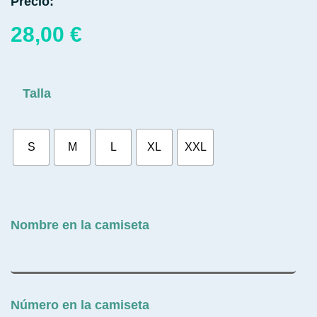
Precio:
28,00
€
Talla
S
M
L
XL
XXL
Nombre en la camiseta
Número en la camiseta