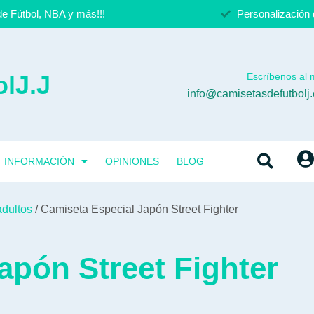
e Fútbol, NBA y más!!!
Personalización 
lJ.J
Escríbenos al m
info@camisetasdefutbolj
INFORMACIÓN
OPINIONES
BLOG
adultos
/ Camiseta Especial Japón Street Fighter
apón Street Fighter