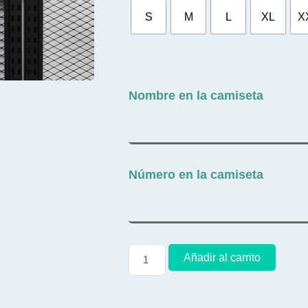
S
M
L
XL
X
Nombre en la camiseta
Número en la camiseta
Añadir al carrito