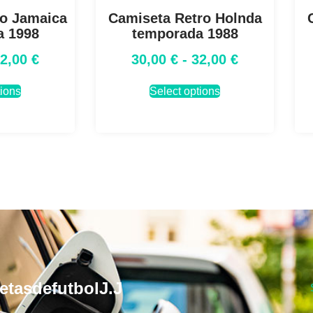
ro Jamaica
Camiseta Retro Holnda
a 1998
temporada 1988
32,00
€
30,00
€
-
32,00
€
tions
Select options
etasdefutbolJ.J