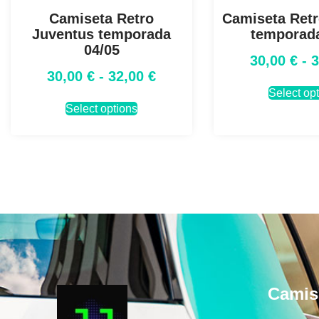
Camiseta Retro
Camiseta Ret
Juventus temporada
temporad
04/05
30,00
€
-
30,00
€
-
32,00
€
Select op
Select options
Camis