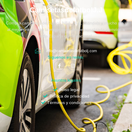
CamisetasdefutbolJ.J
Compra camisetas de Fútbol, NBA, NFL, chandals y mucho más
al mejor precio, con la mejor atención personalizada y envíos a
toda España e internacional.
info@camisetasdefutbolj.com
Síguenos en redes:
Asuntos legales
Aviso legal
Política de privacidad
Términos y condiciones