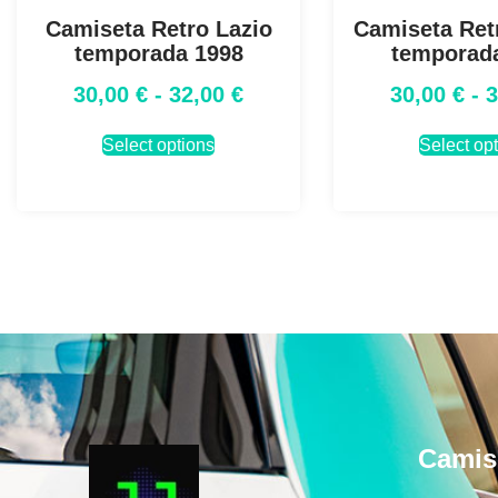
Camiseta Retro Lazio
Camiseta Ret
temporada 1998
temporad
30,00
€
-
32,00
€
30,00
€
-
Select options
Select op
Camis