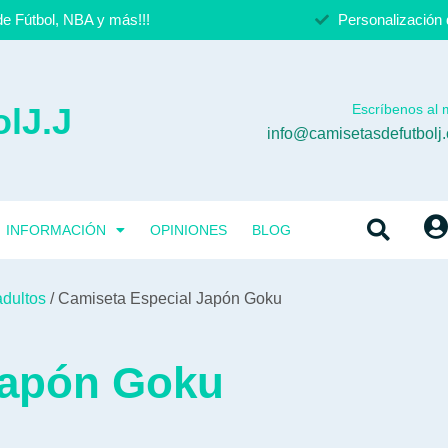
e Fútbol, NBA y más!!!
Personalización 
lJ.J
Escríbenos al m
info@camisetasdefutbolj
INFORMACIÓN
OPINIONES
BLOG
adultos
/ Camiseta Especial Japón Goku
Japón Goku