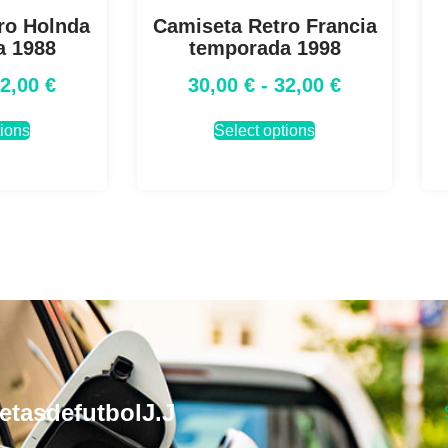
ro Holnda
Camiseta Retro Francia
a 1988
temporada 1998
32,00
€
30,00
€
-
32,00
€
tions
Select options
etasdefutbolJ.J