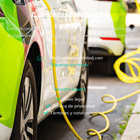
CamisetasdefutbolJ.J
Compra camisetas de Fútbol, NBA, NFL, chandals y mucho más
al mejor precio, con la mejor atención personalizada y envíos a
toda España e internacional.
info@camisetasdefutbolj.com
Síguenos en redes:
Asuntos legales
Aviso legal
Política de privacidad
Términos y condiciones