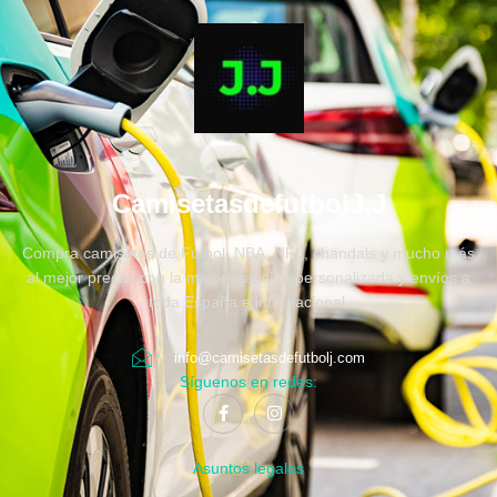
CamisetasdefutbolJ.J
Compra camisetas de Fútbol, NBA, NFL, chandals y mucho más
al mejor precio, con la mejor atención personalizada y envíos a
toda España e internacional.
info@camisetasdefutbolj.com
Síguenos en redes:
Asuntos legales