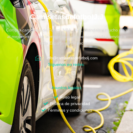
CamisetasdefutbolJ.J
Compra camisetas de Fútbol, NBA, NFL, chandals y mucho más
al mejor precio, con la mejor atención personalizada y envíos a
toda España e internacional.
info@camisetasdefutbolj.com
Síguenos en redes:
Asuntos legales
Aviso legal
Política de privacidad
Términos y condiciones