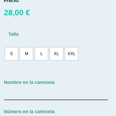
Precio:
28,00
€
Talla
S
M
L
XL
XXL
Nombre en la camiseta
Número en la camiseta