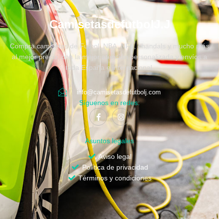
CamisetasdefutbolJ.J
Compra camisetas de Fútbol, NBA, NFL, chandals y mucho más
al mejor precio, con la mejor atención personalizada y envíos a
toda España e internacional.
info@camisetasdefutbolj.com
Síguenos en redes:
Asuntos legales
Aviso legal
Política de privacidad
Términos y condiciones