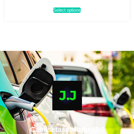
Select options
CamisetasdefutbolJ.J