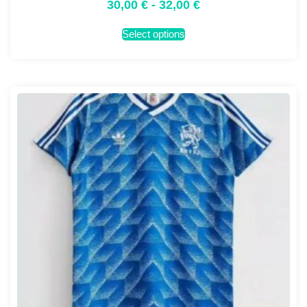
30,00
€
-
32,00
€
Select options