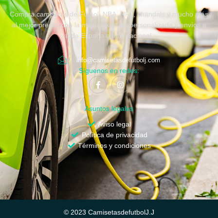
Compra camisetas de Fútbol, NBA, NFL, chandals y mucho más
al mejor precio, con la mejor atención personalizada y envíos a
toda España e internacional.
info@camisetasdefutbolj.com
Síguenos en redes:
Asuntos legales
Aviso legal
Política de privacidad
Términos y condiciones
© 2023 CamisetasdefutbolJ.J