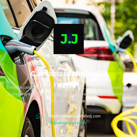
CamisetasdefutbolJ.J
Compra camisetas de Fútbol, NBA, NFL, chandals y mucho más
al mejor precio, con la mejor atención personalizada y envíos a
toda España e internacional.
info@camisetasdefutbolj.com
Síguenos en redes: