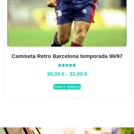
Camiseta Retro Barcelona temporada 96/97
Valorado
30,00
€
-
32,00
€
con
5.00
de 5
Select options