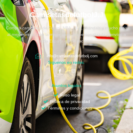
CamisetasdefutbolJ.J
Compra camisetas de Fútbol, NBA, NFL, chandals y mucho más
al mejor precio, con la mejor atención personalizada y envíos a
toda España e internacional.
info@camisetasdefutbolj.com
Síguenos en redes:
Asuntos legales
Aviso legal
Política de privacidad
Términos y condiciones