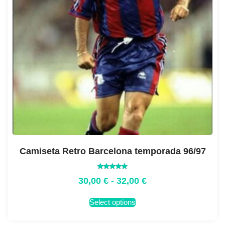
Camiseta Retro Barcelona temporada 96/97
Valorado
30,00
€
-
32,00
€
con
5.00
de 5
Select options