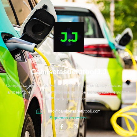
CamisetasdefutbolJ.J
Compra camisetas de Fútbol, NBA, NFL, chandals y mucho más
al mejor precio, con la mejor atención personalizada y envíos a
toda España e internacional.
info@camisetasdefutbolj.com
Síguenos en redes: