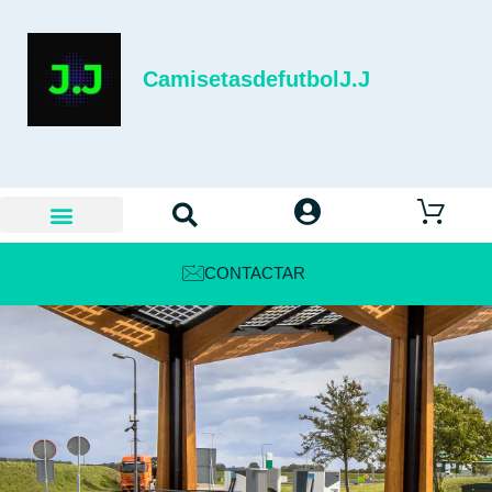
CamisetasdefutbolJ.J
CONTACTAR